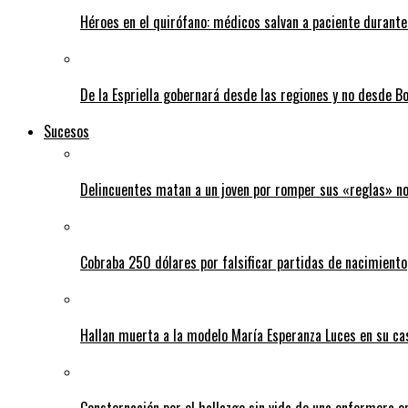
Héroes en el quirófano: médicos salvan a paciente durant
De la Espriella gobernará desde las regiones y no desde B
Sucesos
Delincuentes matan a un joven por romper sus «reglas» n
Cobraba 250 dólares por falsificar partidas de nacimiento
Hallan muerta a la modelo María Esperanza Luces en su ca
Consternación por el hallazgo sin vida de una enfermera 