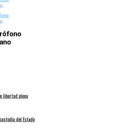
rófono
iano
n libertad plena
 custodia del Estado