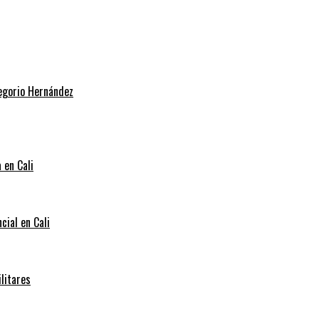
regorio Hernández
 en Cali
cial en Cali
litares