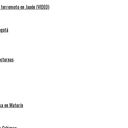
e terremoto en Japón (VIDEO)
ogotá
octurnas
sa en Maturín
en Cabimas