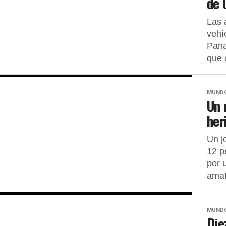
de 
Las 
vehí
Pana
que 
MUND
Un 
her
Un j
12 p
por 
amat
MUND
Die