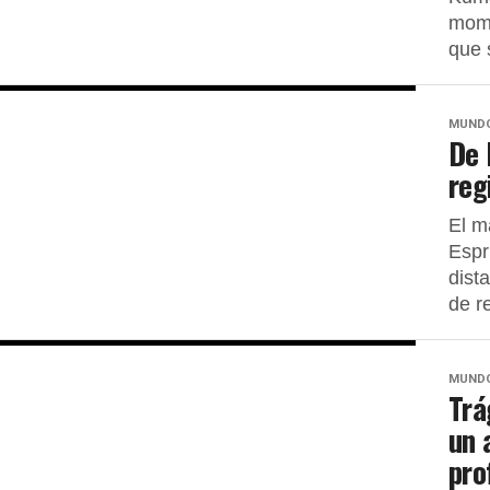
mome
que 
MUND
De 
reg
El m
Espr
dist
de r
MUND
Trá
un 
pro