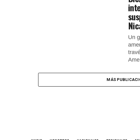
int
sus
Nic
Un g
amer
trav
Amer
MÁS PUBLICACI