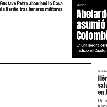
Gustavo Petro abandonó la Casa
MUNDO
de Nariño tras honores militares
Abelard
asumió 
Colombi
En una inédita cer
tradicional Capitol
MUND
Hér
sal
en 
Un e
Kuma