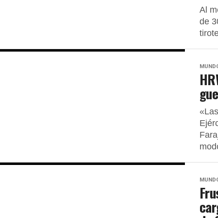
Al m
de 3
tiro
MUND
HRW
gue
«Las
Ejér
Fara
modo
MUND
Fru
car