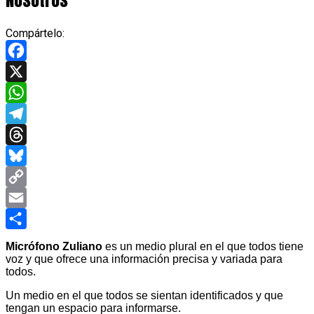
Compártelo:
Facebook
X
WhatsApp
Telegram
Threads
Bluesky
Copy
Link
Email
Compartir
Micrófono Zuliano
es un medio plural en el que todos tiene
voz y que ofrece una información precisa y variada para
todos.
Un medio en el que todos se sientan identificados y que
tengan un espacio para informarse.