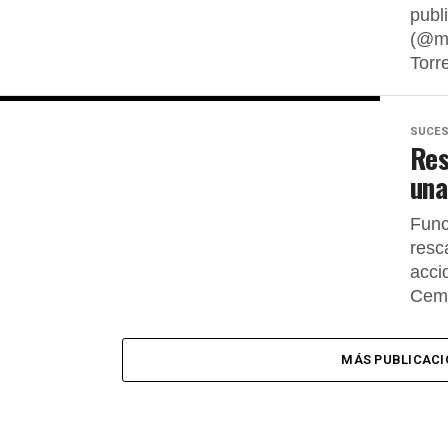
publ
(@mi
Torre
SUCE
Res
una
Func
resc
acci
Ceme
MÁS PUBLICACI