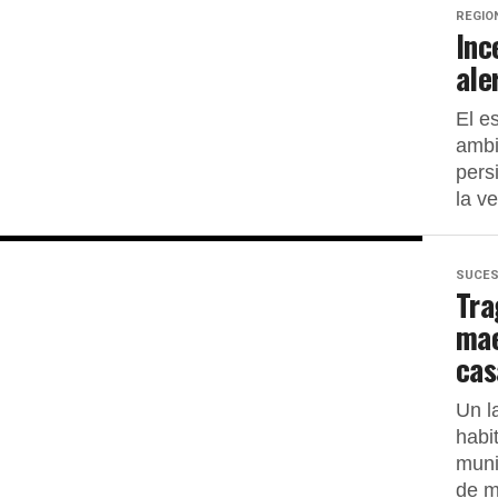
REGIO
Inc
ale
El e
ambi
pers
la ve
SUCE
Tra
mae
cas
Un l
habi
muni
de m