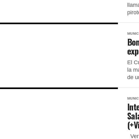
llam
pirot
MUNIC
Bom
exp
El C
la m
de u
MUNIC
Int
Sal
(+V
Ver 