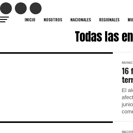
INICIO
NOSOTROS
NACIONALES
REGIONALES
MU
Todas las e
MUNIC
16 
ter
El a
afec
juni
come
NACIO