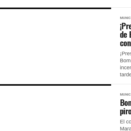
MUNIC
¡Pr
de 
con
¡Pre
Bomb
ince
tard
MUNIC
Bom
pir
El c
Mara