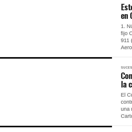
Est
en 
1. N
fijo
911 
Aero
SUCE
Con
la 
El C
cont
una 
Cart