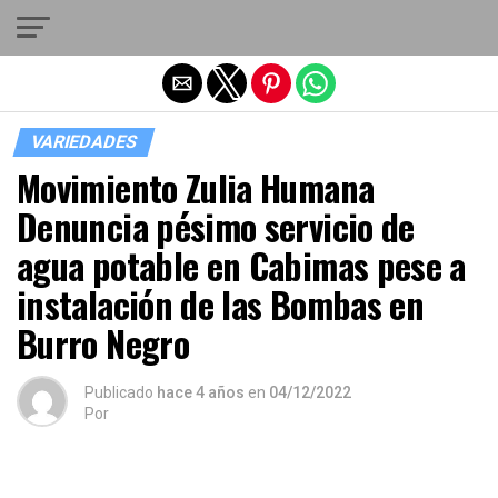
Salir de la versión móvil
VARIEDADES
Movimiento Zulia Humana
Denuncia pésimo servicio de
agua potable en Cabimas pese a
instalación de las Bombas en
Burro Negro
Publicado
hace 4 años
en
04/12/2022
Por