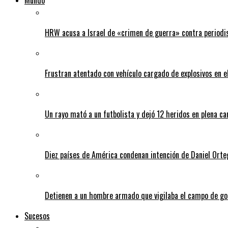
Mundo
HRW acusa a Israel de «crimen de guerra» contra periodi
Frustran atentado con vehículo cargado de explosivos en 
Un rayo mató a un futbolista y dejó 12 heridos en plena c
Diez países de América condenan intención de Daniel Orte
Detienen a un hombre armado que vigilaba el campo de go
Sucesos