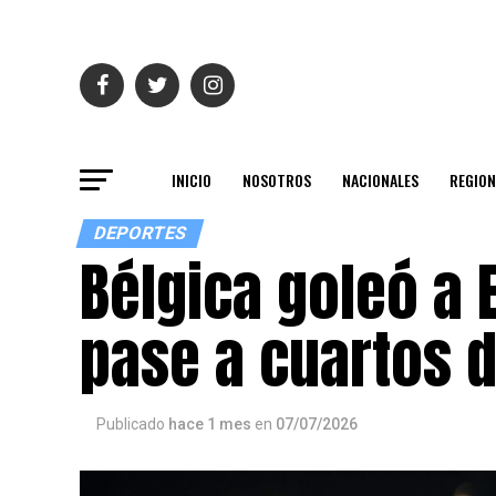
INICIO
NOSOTROS
NACIONALES
REGION
DEPORTES
Bélgica goleó a 
pase a cuartos d
Publicado
hace 1 mes
en
07/07/2026