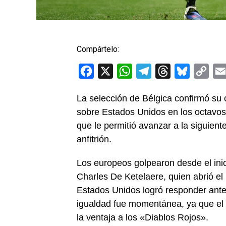
Compártelo:
Facebook
X
WhatsApp
Telegram
Threads
Bluesky
Cop
Link
La selección de Bélgica confirmó su c
sobre Estados Unidos en los octavos 
que le permitió avanzar a la siguient
anfitrión.
Los europeos golpearon desde el ini
Charles De Ketelaere, quien abrió el
Estados Unidos logró responder antes
igualdad fue momentánea, ya que el 
la ventaja a los «Diablos Rojos».