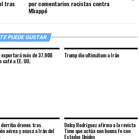
ol tras
por comentarios racistas contra
Mbappé
TE PUEDE GUSTAR
 exportará más de 37.900
Trump dio ultimátum a Irán
e café a EE. UU.
 derriba drones tras
Delcy Rodríguez afirma a la revista
ión aérea y acusa a Irán del
Time que actúa con buena fe con
e
Estados Unidos