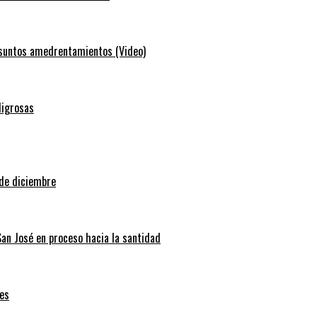
resuntos amedrentamientos (Video)
ligrosas
 de diciembre
San José en proceso hacia la santidad
es