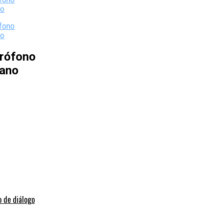
rófono
iano
o de diálogo