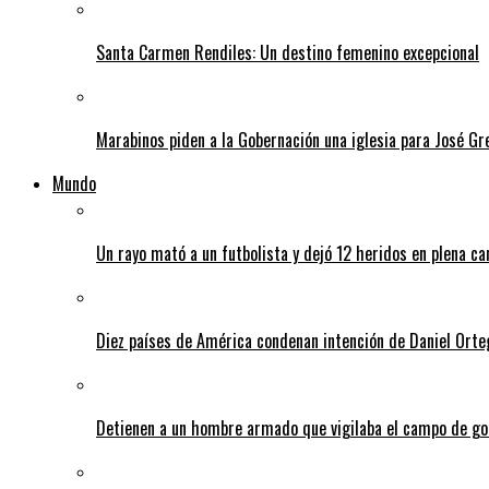
Santa Carmen Rendiles: Un destino femenino excepcional
Marabinos piden a la Gobernación una iglesia para José G
Mundo
Un rayo mató a un futbolista y dejó 12 heridos en plena c
Diez países de América condenan intención de Daniel Orte
Detienen a un hombre armado que vigilaba el campo de go