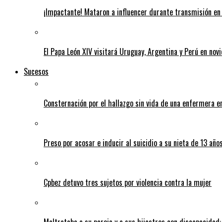
¡Impactante! Mataron a influencer durante transmisión en 
El Papa León XIV visitará Uruguay, Argentina y Perú en nov
Sucesos
Consternación por el hallazgo sin vida de una enfermera 
Preso por acosar e inducir al suicidio a su nieta de 13 año
Cpbez detuvo tres sujetos por violencia contra la mujer
Maltrataba a su pareja y a sus hijastros con discapacidad: