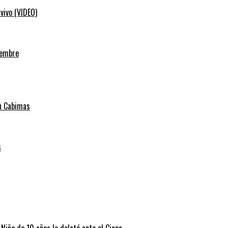
vivo (VIDEO)
iembre
en Cabimas
s
 Niño de 10 años lo delató ante el Cicpc