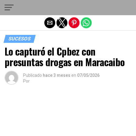
Salir de la versión móvil
SUCESOS
Lo capturó el Cpbez con
presuntas drogas en Maracaibo
Publicado
hace 3 meses
en
07/05/2026
Por