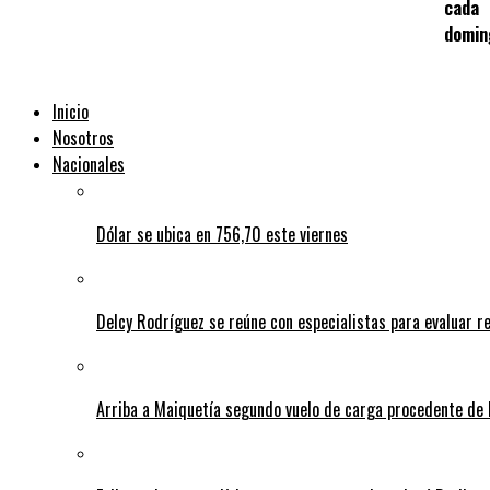
cada
domin
Inicio
Nosotros
Nacionales
Dólar se ubica en 756,70 este viernes
Delcy Rodríguez se reúne con especialistas para evaluar r
Arriba a Maiquetía segundo vuelo de carga procedente de 