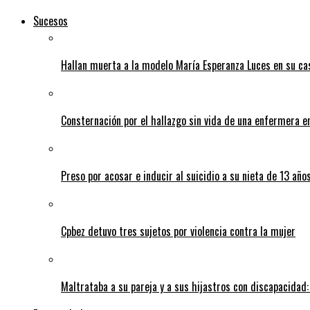
Sucesos
Hallan muerta a la modelo María Esperanza Luces en su ca
Consternación por el hallazgo sin vida de una enfermera 
Preso por acosar e inducir al suicidio a su nieta de 13 año
Cpbez detuvo tres sujetos por violencia contra la mujer
Maltrataba a su pareja y a sus hijastros con discapacidad: