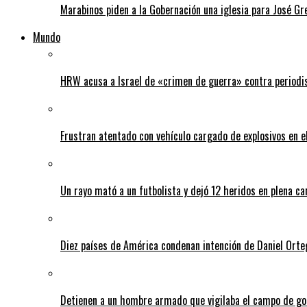
Marabinos piden a la Gobernación una iglesia para José G
Mundo
HRW acusa a Israel de «crimen de guerra» contra periodi
Frustran atentado con vehículo cargado de explosivos en 
Un rayo mató a un futbolista y dejó 12 heridos en plena c
Diez países de América condenan intención de Daniel Orte
Detienen a un hombre armado que vigilaba el campo de go