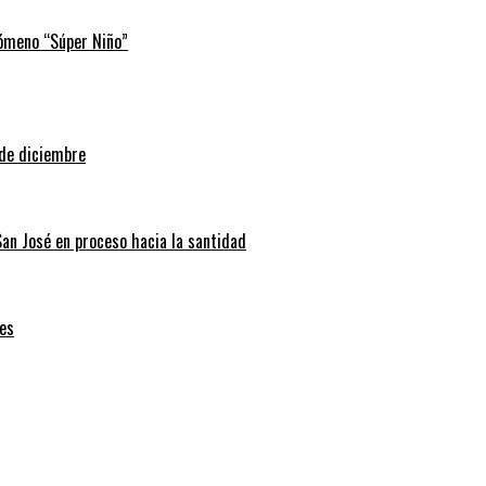
nómeno “Súper Niño”
 de diciembre
San José en proceso hacia la santidad
es