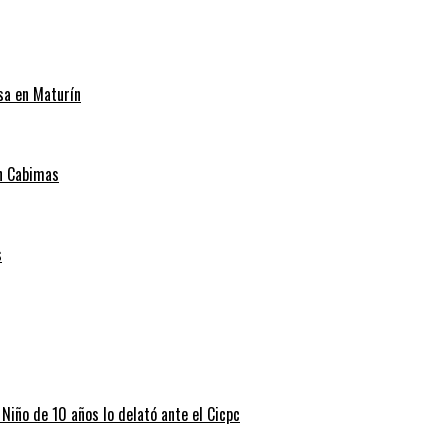
sa en Maturín
en Cabimas
s
 Niño de 10 años lo delató ante el Cicpc