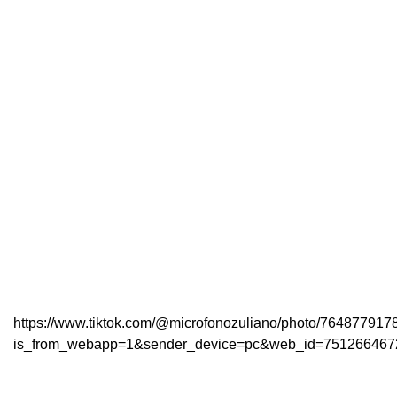
https://www.tiktok.com/@microfonozuliano/photo/76487791
is_from_webapp=1&sender_device=pc&web_id=75126646