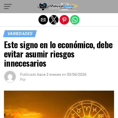
Salir de la versión móvil
VARIEDADES
Este signo en lo económico, debe
evitar asumir riesgos
innecesarios
Publicado
hace 2 meses
en
03/06/2026
Por