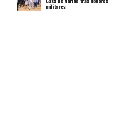
Casa de Nariño tras honores
militares