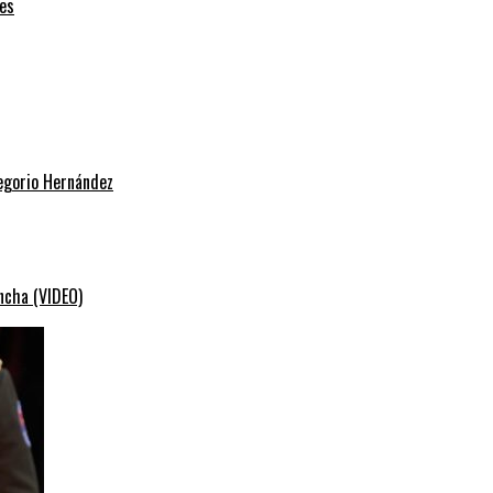
es
regorio Hernández
ancha (VIDEO)