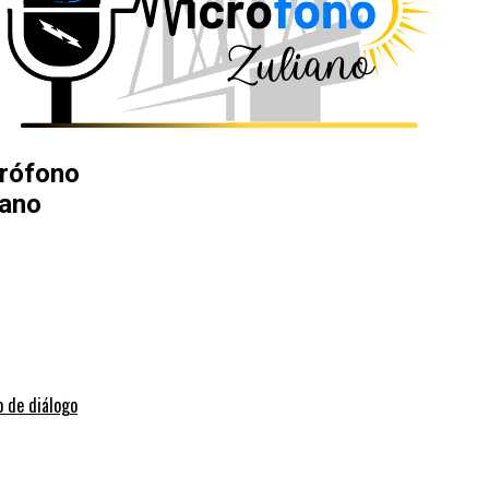
rófono
iano
o de diálogo