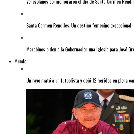
Venezolanos conmemoraron el día de Santa Carmen Rendil
Santa Carmen Rendiles: Un destino femenino excepcional
Marabinos piden a la Gobernación una iglesia para José G
Mundo
Un rayo mató a un futbolista y dejó 12 heridos en plena c