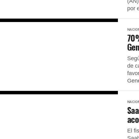
(AN)
por e
NACIO
70%
Gen
Segú
de c
favo
Gene
NACIO
Saa
aco
El f
Saab