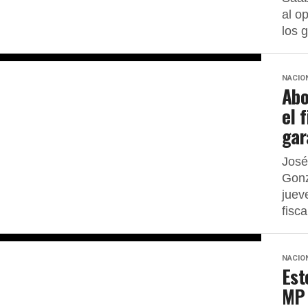
al o
los 
NACIO
Abo
el 
gar
José
Gonz
juev
fisca
NACIO
Est
MP 