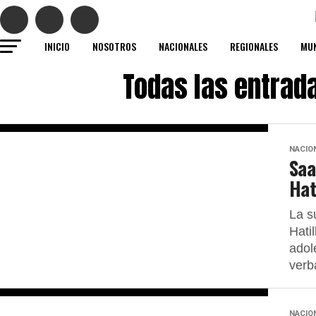
INICIO
NOSOTROS
NACIONALES
REGIONALES
MUN
Todas las entrad
NACIO
Saa
Hat
La s
Hati
adol
verb
NACIO