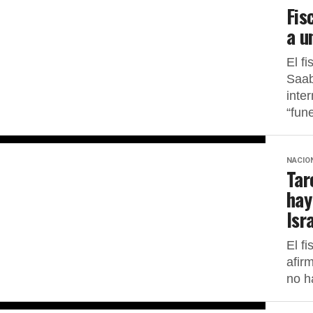
Fis
a u
El f
Saab
inte
“fun
NACIO
Tar
hay
Isr
El f
afir
no h