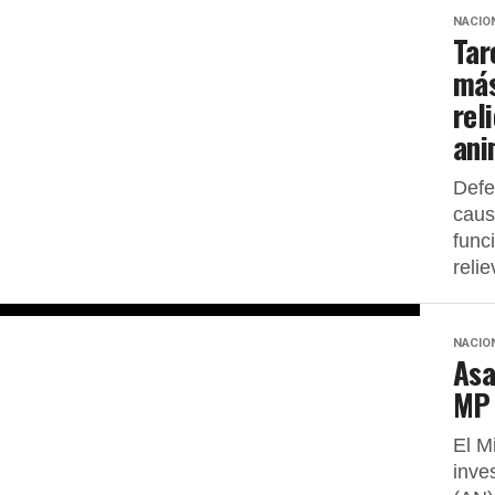
NACIO
Tar
más
rel
ani
Defe
caus
func
relie
NACIO
Asa
MP 
El M
inve