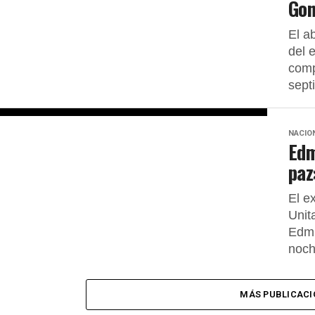
Gon
El a
del 
comp
sept
NACIO
Edm
paz
El e
Unit
Edmu
noch
MÁS PUBLICACI