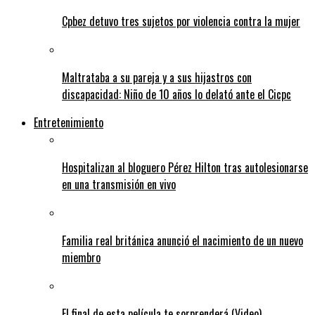
Cpbez detuvo tres sujetos por violencia contra la mujer
Maltrataba a su pareja y a sus hijastros con
discapacidad: Niño de 10 años lo delató ante el Cicpc
Entretenimiento
Hospitalizan al bloguero Pérez Hilton tras autolesionarse
en una transmisión en vivo
Familia real británica anunció el nacimiento de un nuevo
miembro
El final de esta película te sorprenderá (Video)