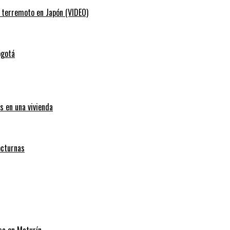
e terremoto en Japón (VIDEO)
ogotá
s en una vivienda
octurnas
sa en Maturín