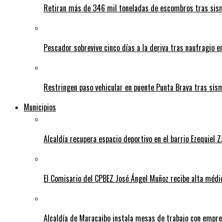
Retiran más de 346 mil toneladas de escombros tras sism
Pescador sobrevive cinco días a la deriva tras naufragio 
Restringen paso vehicular en puente Punta Brava tras sis
Municipios
Alcaldía recupera espacio deportivo en el barrio Ezequiel 
El Comisario del CPBEZ José Ángel Muñoz recibe alta médi
Alcaldía de Maracaibo instala mesas de trabajo con empre