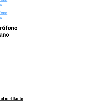
rófono
iano
d en El Llanito