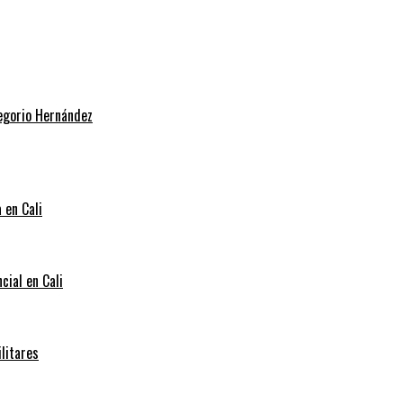
regorio Hernández
 en Cali
cial en Cali
litares