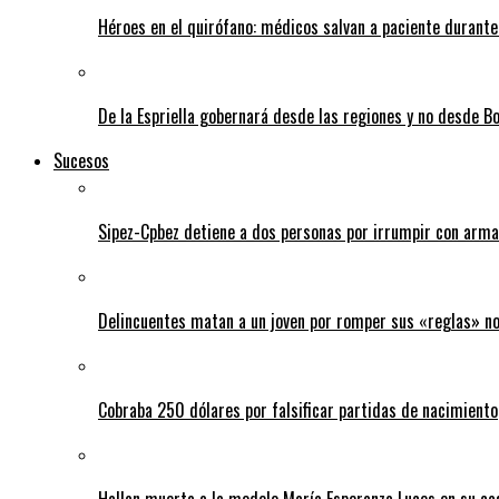
Héroes en el quirófano: médicos salvan a paciente durant
De la Espriella gobernará desde las regiones y no desde B
Sucesos
Sipez-Cpbez detiene a dos personas por irrumpir con arma
Delincuentes matan a un joven por romper sus «reglas» n
Cobraba 250 dólares por falsificar partidas de nacimiento
Hallan muerta a la modelo María Esperanza Luces en su ca