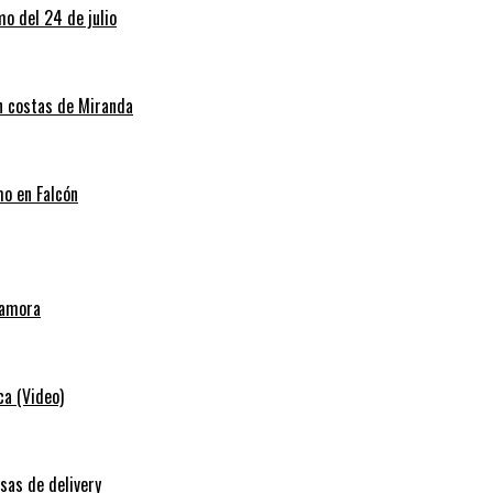
o del 24 de julio
en costas de Miranda
mo en Falcón
Zamora
ca (Video)
sas de delivery