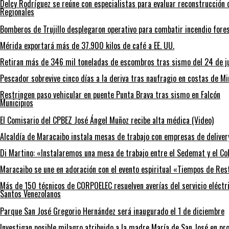
Delcy Rodríguez se reúne con especialistas para evaluar reconstrucción 
Regionales
Bomberos de Trujillo desplegaron operativo para combatir incendio fore
Mérida exportará más de 37.900 kilos de café a EE. UU.
Retiran más de 346 mil toneladas de escombros tras sismo del 24 de ju
Pescador sobrevive cinco días a la deriva tras naufragio en costas de M
Restringen paso vehicular en puente Punta Brava tras sismo en Falcón
Municipios
El Comisario del CPBEZ José Ángel Muñoz recibe alta médica (Video)
Alcaldía de Maracaibo instala mesas de trabajo con empresas de deliver
Di Martino: «Instalaremos una mesa de trabajo entre el Sedemat y el Co
Maracaibo se une en adoración con el evento espiritual «Tiempos de Res
Más de 150 técnicos de CORPOELEC resuelven averías del servicio eléctri
Santos Venezolanos
Parque San José Gregorio Hernández será inaugurado el 1 de diciembre
Investigan posible milagro atribuido a la madre María de San José en pr