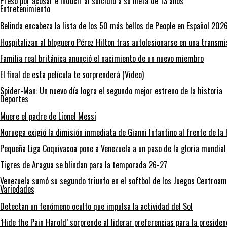
Preso por acosar e inducir al suicidio a su nieta de 13 años
Entretenimiento
Belinda encabeza la lista de los 50 más bellos de People en Español 202
Hospitalizan al bloguero Pérez Hilton tras autolesionarse en una transmi
Familia real británica anunció el nacimiento de un nuevo miembro
El final de esta película te sorprenderá (Video)
Spider-Man: Un nuevo día logra el segundo mejor estreno de la historia
Deportes
Muere el padre de Lionel Messi
Noruega exigió la dimisión inmediata de Gianni Infantino al frente de la 
Pequeña Liga Coquivacoa pone a Venezuela a un paso de la gloria mundial
Tigres de Aragua se blindan para la temporada 26-27
Venezuela sumó su segundo triunfo en el softbol de los Juegos Centroa
Variedades
Detectan un fenómeno oculto que impulsa la actividad del Sol
‘Hide the Pain Harold’ sorprende al liderar preferencias para la preside