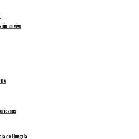
6
sión en vivo
FIFA
mericanos
ncia de Hungría