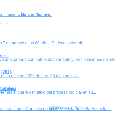
r elecciones libres en Nicaragua
Trump
es 7 de agosto a los 68 años. El deceso ocurrió...
zuela
vé una jornada con nubosidad variable y precipitaciones de inte
ol 2026
l de la edición 2026 de “Los 50 más bellos”...
rtad plena
ernes el cierre definitivo del proceso judicial en su...
el tradicional Capitolio de Bogotá, Abelardo de la Espriella...