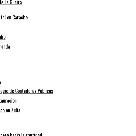
de La Guaira
stal en Carache
lio
iranda
y
legio de Contadores Públicos
tauración
co en Zulia
oceso hacia la santidad