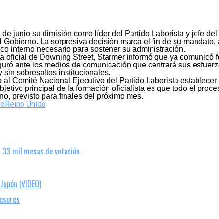
2 de junio su dimisión como líder del Partido Laborista y jefe d
l Gobierno. La sorpresiva decisión marca el fin de su mandato, 
ítico interno necesario para sostener su administración.
cia oficial de Downing Street, Starmer informó que ya comunicó f
seguró ante los medios de comunicación que centrará sus esfuer
sin sobresaltos institucionales.
ado al Comité Nacional Ejecutivo del Partido Laborista establece
objetivo principal de la formación oficialista es que todo el pro
o, previsto para finales del próximo mes.
ro
Reino Unido
á 33 mil mesas de votación
 Japón (VIDEO)
fesores