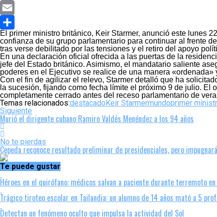
Copy
Link
Email
El primer ministro británico, Keir Starmer, anunció este lunes 2
Compartir
confianza de su grupo parlamentario para continuar al frente de
tras verse debilitado por las tensiones y el retiro del apoyo pol
En una declaración oficial ofrecida a las puertas de la residen
jefe del Estado británico. Asimismo, el mandatario saliente a
poderes en el Ejecutivo se realice de una manera «ordenada» y 
Con el fin de agilizar el relevo, Starmer detalló que ha solicit
la sucesión, fijando como fecha límite el próximo 9 de julio. El 
completamente cerrado antes del receso parlamentario de veran
Temas relacionados:
destacado
Keir Starmer
mundo
primer minist
Siguiente
Murió el dirigente cubano Ramiro Valdés Menéndez a los 94 años
No te pierdas
Cepeda reconoce resultado preliminar de presidenciales, pero impugnar
Te puede gustar
Héroes en el quirófano: médicos salvan a paciente durante terremoto en
Trágico tiroteo escolar en Tailandia: un alumno de 14 años mató a 5 pro
Detectan un fenómeno oculto que impulsa la actividad del Sol