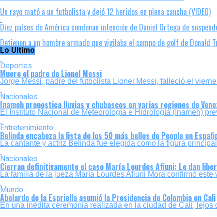
Un rayo mató a un futbolista y dejó 12 heridos en plena cancha (VIDEO)
Diez países de América condenan intención de Daniel Ortega de suspende
Detienen a un hombre armado que vigilaba el campo de golf de Donald 
Lo Ultimo
Deportes
Muere el padre de Lionel Messi
Jorge Messi, padre del futbolista Lionel Messi, falleció el viern
Nacionales
Inameh pronostica lluvias y chubascos en varias regiones de Vene
El Instituto Nacional de Meteorología e Hidrología (Inameh) pre
Entretenimiento
Belinda encabeza la lista de los 50 más bellos de People en Españ
La cantante y actriz Belinda fue elegida como la figura principa
Nacionales
Cierran definitivamente el caso María Lourdes Afiuni: Le dan libe
La familia de la jueza María Lourdes Afiuni Mora confirmó este vi
Mundo
Abelardo de la Espriella asumió la Presidencia de Colombia en Cali
En una inédita ceremonia realizada en la ciudad de Cali, lejos d