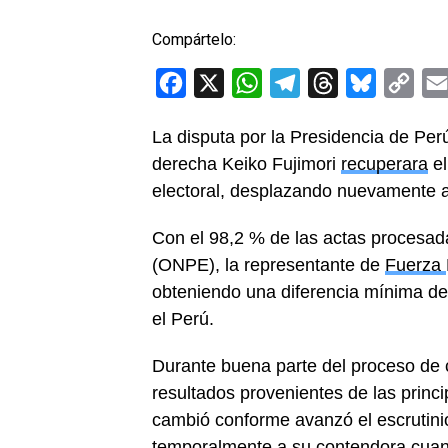
Compártelo:
Facebook
X
WhatsApp
Telegram
Threads
Bluesky
Cop
Link
La disputa por la Presidencia de Per
derecha Keiko Fujimori
recuperara
el
electoral, desplazando nuevamente a
Con el 98,2 % de las actas procesada
(ONPE), la representante de
Fuerza
obteniendo una diferencia mínima de
el Perú.
Durante buena parte del proceso de c
resultados provenientes de las princ
cambió conforme avanzó el escrutini
temporalmente a su contendora cuan