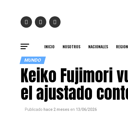
INICIO
NOSOTROS
NACIONALES
REGION
MUNDO
Keiko Fujimori v
el ajustado cont
Publicado
hace 2 meses
en
13/06/2026