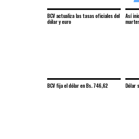
BCV actualiza las tasas oficiales del
Así ini
dólar y euro
marte
BCV fija el dólar en Bs. 746,62
Dólar 