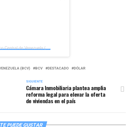
Una publicación compartida de Banco Central de Venezuela (@bcv.org.ve)
VENEZUELA (BCV)
BCV
DESTACADO
DÓLAR
SIGUIENTE
Cámara Inmobiliaria plantea amplia
reforma legal para elevar la oferta
de viviendas en el país
TE PUEDE GUSTAR