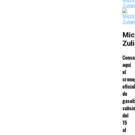
Mic
Zul
Consu
aquí
el
crono
oficia
de
gasol
subsi
del
15
al