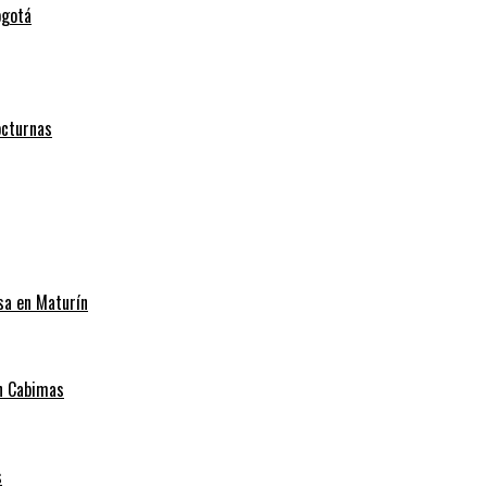
ogotá
octurnas
sa en Maturín
en Cabimas
s