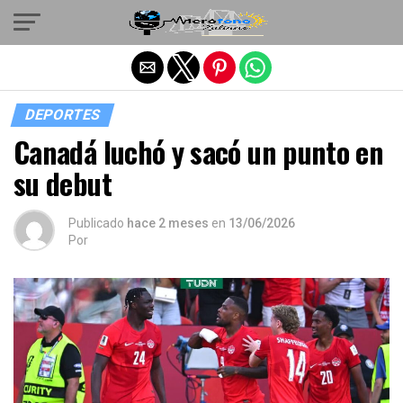
Salir de la versión móvil
DEPORTES
Canadá luchó y sacó un punto en
su debut
Publicado
hace 2 meses
en
13/06/2026
Por