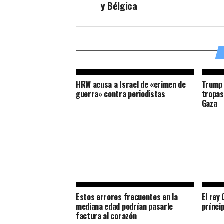
y Bélgica
HRW acusa a Israel de «crimen de
Trump 
guerra» contra periodistas
tropas
Gaza
Estos errores frecuentes en la
El rey 
mediana edad podrían pasarle
prínci
factura al corazón