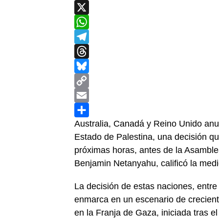
Facebook
X
WhatsApp
Telegram
Threads
Bluesky
Copy
Link
Email
Compartir
Australia, Canadá y Reino Unido anun
Estado de Palestina, una decisión que
próximas horas, antes de la Asamblea
Benjamin Netanyahu, calificó la medi
La decisión de estas naciones, entre 
enmarca en un escenario de creciente p
en la Franja de Gaza, iniciada tras e