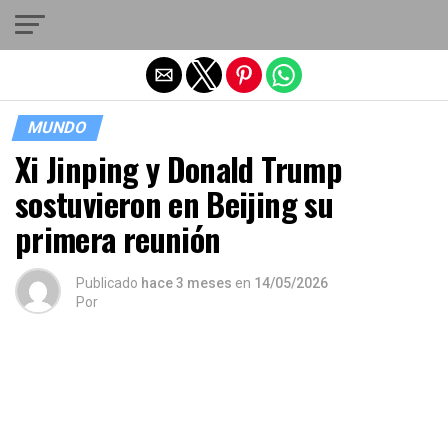
Salir de la versión móvil
MUNDO
Xi Jinping y Donald Trump
sostuvieron en Beijing su
primera reunión
Publicado
hace 3 meses
en
14/05/2026
Por