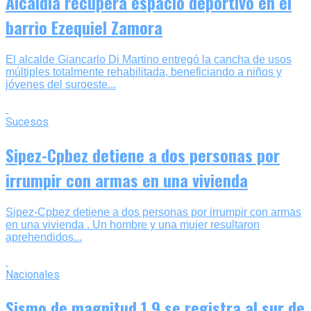
Alcaldía recupera espacio deportivo en el
barrio Ezequiel Zamora
‎El alcalde Giancarlo Di Martino entregó la cancha de usos
múltiples totalmente rehabilitada, beneficiando a niños y
jóvenes del suroeste...
Sucesos
Sipez-Cpbez detiene a dos personas por
irrumpir con armas en una vivienda
Sipez-Cpbez detiene a dos personas por irrumpir con armas
en una vivienda . Un hombre y una mujer resultaron
aprehendidos...
Nacionales
Sismo de magnitud 1,9 se registra al sur de