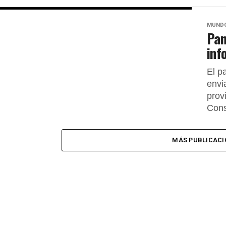
MUND
Pan
inf
El p
envi
prov
Cons
MÁS PUBLICACI