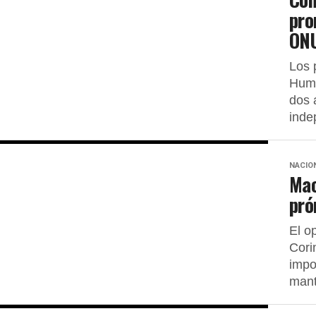
pro
ONU
Los 
Huma
dos 
inde
NACIO
Mac
pró
El o
Cori
impo
mant