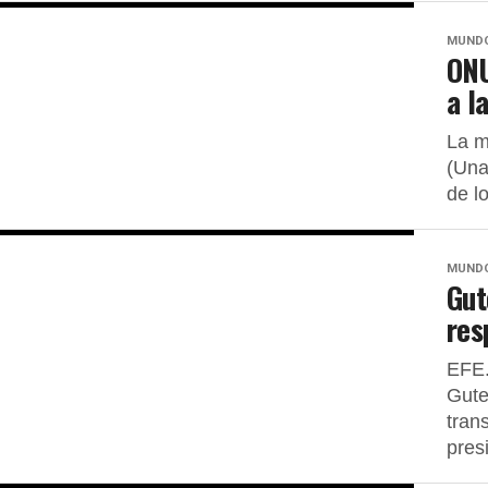
MUND
ONU
a l
La m
(Una
de lo
MUND
Gut
res
EFE.
Gute
tran
presi