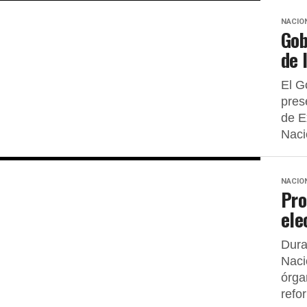
NACIO
Gob
de 
El G
pres
de E
Naci
NACIO
Pro
ele
Dura
Naci
órga
refor