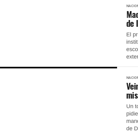
NACIO
Mad
de 
El p
inst
esco
exte
NACIO
Vei
mis
Un t
pidi
mand
de D