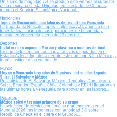
Un sismo de magnitud 7,4 se produjo este viernes al suroeste
de la mexicana Ciudad Hidalgo, en el estado de Chiapas,
informó el Servicio Sismológico Nacional...
Nacionales
Topos de México culminan labores de rescate en Venezuela
La Brigada de Rescate Topos Tlaltelolco A.C. anunció este
lunes la finalización de sus operaciones de búsqueda y
rescate en Venezuela, luego de 13 días de...
Deportes
Inglaterra se impone a México y clasifica a cuartos de final
En uno de los encuentros más atractivos disputados en el
Estadio Azteca, Inglaterra derrotó este domingo 3-2 a México, y
logró clasificar a los cuartos de...
Mundo
Llegan a Venezuela brigadas de 9 países, entre ellos España,
Suiza, El Salvador y México
Rescatistas de El Salvador, México, República Dominicana,
Suiza, Ecuador, España, Chile, Colombia y EEUU llegaron en
las últimas horas a Venezuela para apoyar en las labores...
Deportes
México goleó y terminó primero de su grupo
La selección de México confirmó su gran momento en el
Mundial 2026 tras imponerse con autoridad 3-0 sobre
República Checa en el cierre del Grupo A,...