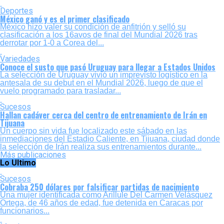
Deportes
México ganó y es el primer clasificado
México hizo valer su condición de anfitrión y selló su
clasificación a los 16avos de final del Mundial 2026 tras
derrotar por 1-0 a Corea del...
Variedades
Conoce el susto que pasó Uruguay para llegar a Estados Unidos
La selección de Uruguay vivió un imprevisto logístico en la
antesala de su debut en el Mundial 2026, luego de que el
vuelo programado para trasladar...
Sucesos
Hallan cadáver cerca del centro de entrenamiento de Irán en
Tijuana
Un cuerpo sin vida fue localizado este sábado en las
inmediaciones del Estadio Caliente, en Tijuana, ciudad donde
la selección de Irán realiza sus entrenamientos durante...
Más publicaciones
Lo Ultimo
Sucesos
Cobraba 250 dólares por falsificar partidas de nacimiento
Una mujer identificada como Arillule Del Carmen Velásquez
Ortega, de 46 años de edad, fue detenida en Caracas por
funcionarios...