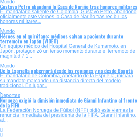
Mundo
Gustavo Petro abandonó la Casa de Nariño tras honores militares
El mandatario saliente de Colombia, Gustavo Petro, abandonó
oficialmente este viernes la Casa de Nariño tras recibir los
honores militares...
Mundo
Héroes en el quirófano: médicos salvan a paciente durante
terremoto en Japón (VIDEO)
Un equipo médico del Hospital General de Kumamoto, en
Japón, protagonizó un tenso momento durante el terremoto de
magnitud 7.1...
Mundo
De la Espriella gobernará desde las regiones y no desde Bogotá
El mandatario de Colombia, Abelardo de la Espriella, iniciará
su mandato marcando una distancia directa del modelo
tradicional. En lugar...
Deportes
Noruega exigió la dimisión inmediata de Gianni Infantino al frente
de la FIFA
La Federación Noruega de Fútbol (NFF) pidió este viernes la
renuncia inmediata del presidente de la FIFA, Gianni Infantino,
al...