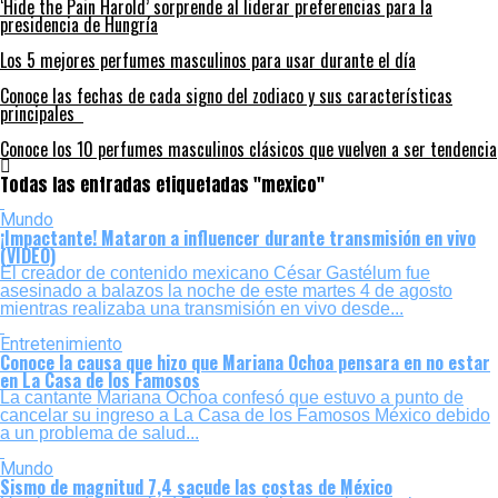
‘Hide the Pain Harold’ sorprende al liderar preferencias para la
presidencia de Hungría
Los 5 mejores perfumes masculinos para usar durante el día
Conoce las fechas de cada signo del zodiaco y sus características
principales
Conoce los 10 perfumes masculinos clásicos que vuelven a ser tendencia
Todas las entradas etiquetadas "mexico"
Mundo
¡Impactante! Mataron a influencer durante transmisión en vivo
(VIDEO)
El creador de contenido mexicano César Gastélum fue
asesinado a balazos la noche de este martes 4 de agosto
mientras realizaba una transmisión en vivo desde...
Entretenimiento
Conoce la causa que hizo que Mariana Ochoa pensara en no estar
en La Casa de los Famosos
La cantante Mariana Ochoa confesó que estuvo a punto de
cancelar su ingreso a La Casa de los Famosos México debido
a un problema de salud...
Mundo
Sismo de magnitud 7,4 sacude las costas de México