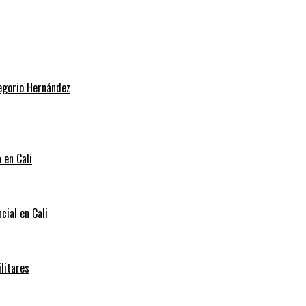
regorio Hernández
 en Cali
cial en Cali
litares