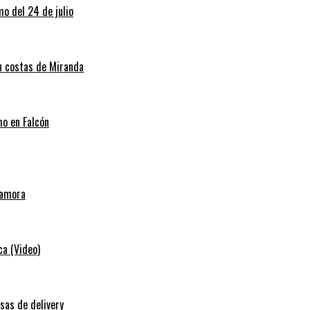
o del 24 de julio
en costas de Miranda
mo en Falcón
Zamora
ca (Video)
sas de delivery