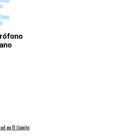
rófono
iano
d en El Llanito