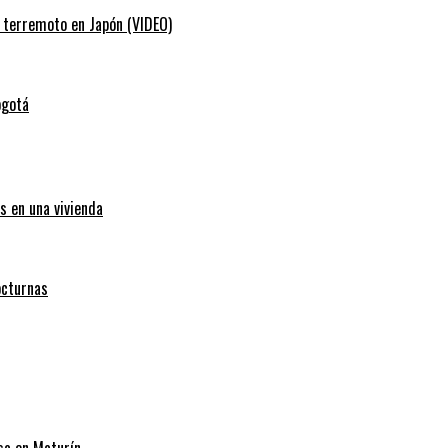
e terremoto en Japón (VIDEO)
ogotá
s en una vivienda
octurnas
sa en Maturín