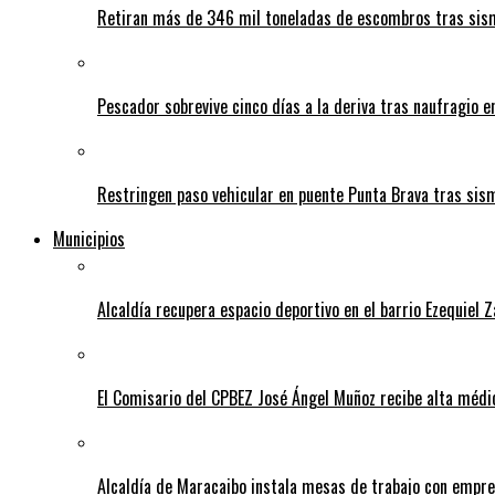
Retiran más de 346 mil toneladas de escombros tras sism
Pescador sobrevive cinco días a la deriva tras naufragio 
Restringen paso vehicular en puente Punta Brava tras sis
Municipios
Alcaldía recupera espacio deportivo en el barrio Ezequiel 
El Comisario del CPBEZ José Ángel Muñoz recibe alta médi
Alcaldía de Maracaibo instala mesas de trabajo con empre