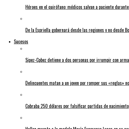
Héroes en el quirófano: médicos salvan a paciente durant
De la Espriella gobernará desde las regiones y no desde B
Sucesos
Sipez-Cpbez detiene a dos personas por irrumpir con arma
Delincuentes matan a un joven por romper sus «reglas» n
Cobraba 250 dólares por falsificar partidas de nacimiento
Hallan muerta a la modelo María Esperanza Luces en su ca