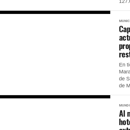
127.
MUNIC
Cap
act
pro
res
En t
Mara
de S
de M
MUND
Al 
hot