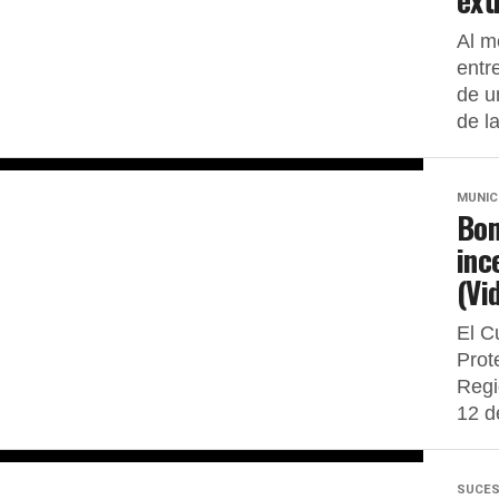
ext
Al m
entr
de u
de la
MUNIC
Bom
inc
(Vi
El C
Prot
Regi
12 d
SUCE