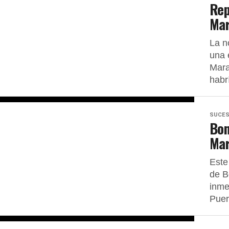
Rep
Mar
La n
una 
Mara
habr
SUCE
Bom
Mar
Este
de B
inme
Puert