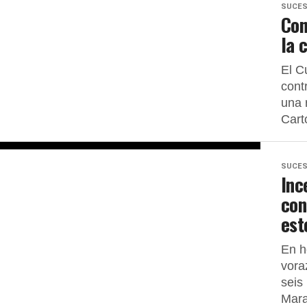
SUCE
Con
la 
El C
cont
una 
Cart
SUCE
Inc
con
est
En h
vora
seis
Mara