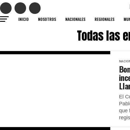
INICIO
NOSOTROS
NACIONALES
REGIONALES
MUN
Todas las e
NACIO
Bom
inc
Lla
El C
Pabl
que 
regis