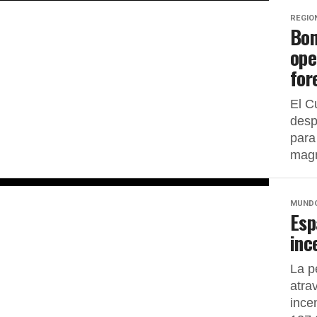
REGIO
Bom
ope
for
El C
desp
para
magn
MUND
Esp
inc
La pe
atra
ince