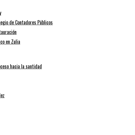
y
legio de Contadores Públicos
tauración
co en Zulia
oceso hacia la santidad
dez