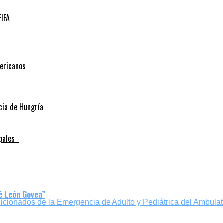
FIFA
mericanos
ncia de Hungría
cipales
sé León Govea”
dicionados de la Emergencia de Adulto y Pediátrica del Ambulato