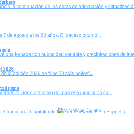
 Bárbara
ió la continuación de las obras de adecuación y climatización 
es 7 de agosto a los 68 años. El deceso ocurrió...
zuela
vé una jornada con nubosidad variable y precipitaciones de inte
ol 2026
l de la edición 2026 de “Los 50 más bellos”...
rtad plena
ernes el cierre definitivo del proceso judicial en su...
el tradicional Capitolio de Bogotá, Abelardo de la Espriella...