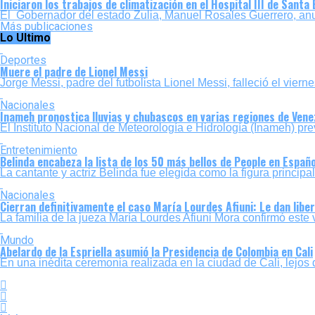
Iniciaron los trabajos de climatización en el Hospital III de Santa
El Gobernador del estado Zulia, Manuel Rosales Guerrero, anunc
Más publicaciones
Lo Ultimo
Deportes
Muere el padre de Lionel Messi
Jorge Messi, padre del futbolista Lionel Messi, falleció el viern
Nacionales
Inameh pronostica lluvias y chubascos en varias regiones de Vene
El Instituto Nacional de Meteorología e Hidrología (Inameh) pre
Entretenimiento
Belinda encabeza la lista de los 50 más bellos de People en Españ
La cantante y actriz Belinda fue elegida como la figura principa
Nacionales
Cierran definitivamente el caso María Lourdes Afiuni: Le dan libe
La familia de la jueza María Lourdes Afiuni Mora confirmó este vi
Mundo
Abelardo de la Espriella asumió la Presidencia de Colombia en Cali
En una inédita ceremonia realizada en la ciudad de Cali, lejos d