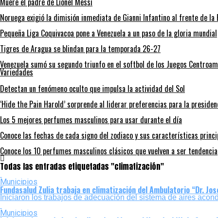
Muere el padre de Lionel Messi
Noruega exigió la dimisión inmediata de Gianni Infantino al frente de la 
Pequeña Liga Coquivacoa pone a Venezuela a un paso de la gloria mundial
Tigres de Aragua se blindan para la temporada 26-27
Venezuela sumó su segundo triunfo en el softbol de los Juegos Centroa
Variedades
Detectan un fenómeno oculto que impulsa la actividad del Sol
‘Hide the Pain Harold’ sorprende al liderar preferencias para la preside
Los 5 mejores perfumes masculinos para usar durante el día
Conoce las fechas de cada signo del zodiaco y sus características prin
Conoce los 10 perfumes masculinos clásicos que vuelven a ser tendencia
Todas las entradas etiquetadas "climatización"
Municipios
Fundasalud Zulia trabaja en climatización del Ambulatorio “Dr. Jo
Iniciaron los trabajos de adecuación del sistema de aires acon
Municipios