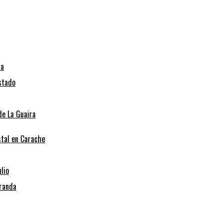
na
stado
de La Guaira
stal en Carache
lio
iranda