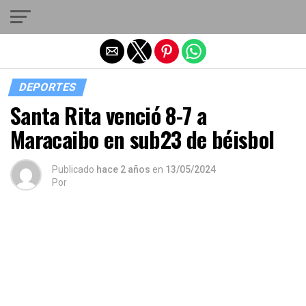
Salir de la versión móvil
DEPORTES
Santa Rita venció 8-7 a
Maracaibo en sub23 de béisbol
Publicado
hace 2 años
en
13/05/2024
Por