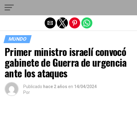
Salir de la versión móvil
MUNDO
Primer ministro israelí convocó
gabinete de Guerra de urgencia
ante los ataques
Publicado
hace 2 años
en
14/04/2024
Por