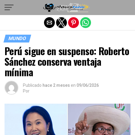
Salir de la versión móvil
MUNDO
Perú sigue en suspenso: Roberto
Sánchez conserva ventaja
mínima
Publicado
hace 2 meses
en
09/06/2026
Por