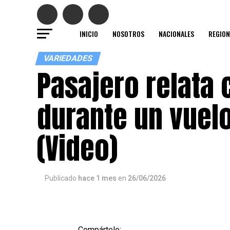
INICIO
NOSOTROS
NACIONALES
REGION
VARIEDADES
Pasajero relata 
durante un vuelo
(Video)
Publicado
hace 1 mes
en
26/06/2026
Compártelo: