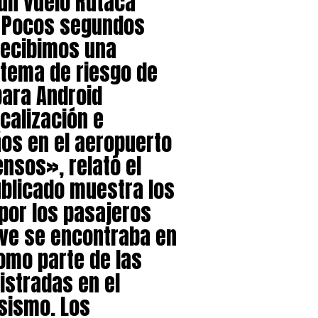
un vuelo Rutaca
 Pocos segundos
recibimos una
stema de riesgo de
ara Android
calización e
ños en el aeropuerto
ensos», relató el
ublicado muestra los
por los pasajeros
ve se encontraba en
omo parte de las
stradas en el
 sismo. Los