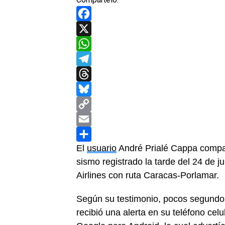
Facebook
X
WhatsApp
Telegram
Threads
Bluesky
Copy
Link
Email
El
usuario
André Prialé Cappa compart
Compartir
sismo registrado la tarde del 24 de j
Airlines con ruta Caracas-Porlamar.
Según su testimonio, pocos segundo
recibió una alerta en su teléfono cel