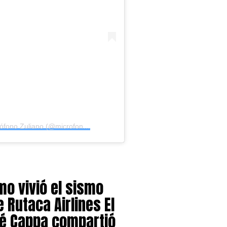
Una publicación compartida de Micrófono Zuliano (@microfonozuliano1)
mo vivió el sismo
 Rutaca Airlines El
lé Cappa compartió