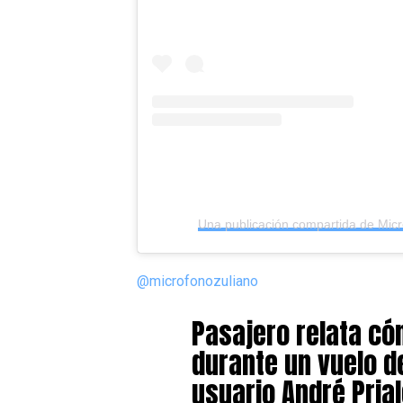
@microfonozuliano
Pasajero relata có
durante un vuelo de
usuario André Pria