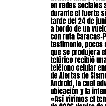
en redes sociales 
durante el fuerte s
tarde del 24 de jun
a bordo de un vuelo
con ruta Caracas-
testimonio, pocos
que se produjera e
telúrico recibió un
teléfono celular em
de Alertas de Sism
Android, la cual ad
ubicación y la inte
«Así vivimos el tem