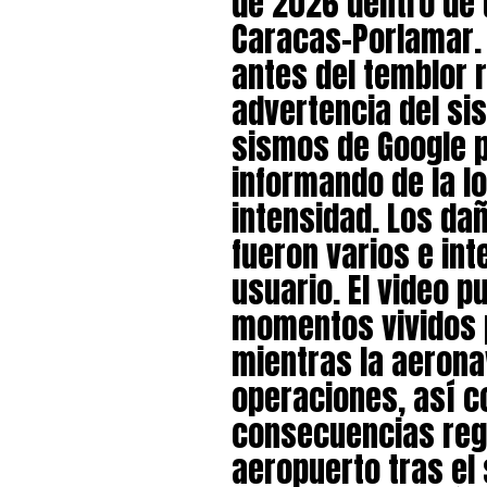
de 2026 dentro de 
Caracas-Porlamar.
antes del temblor 
advertencia del si
sismos de Google p
informando de la lo
intensidad. Los da
fueron varios e int
usuario. El video p
momentos vividos 
mientras la aerona
operaciones, así c
consecuencias regi
aeropuerto tras el