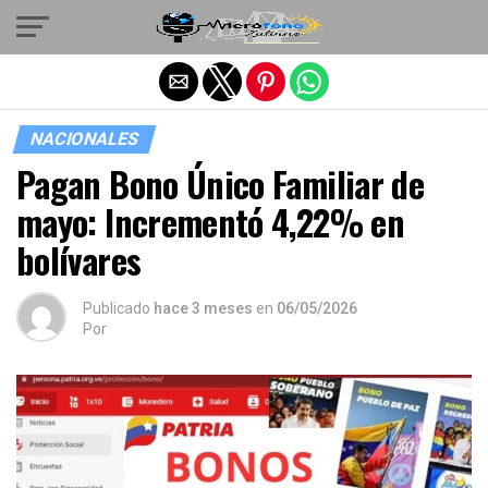
Salir de la versión móvil
NACIONALES
Pagan Bono Único Familiar de
mayo: Incrementó 4,22% en
bolívares
Publicado
hace 3 meses
en
06/05/2026
Por