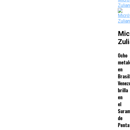
Mic
Zul
Ocho
metal
en
Brasil
Venez
brilla
en
el
Suram
de
Penta