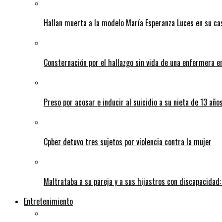
Hallan muerta a la modelo María Esperanza Luces en su ca
Consternación por el hallazgo sin vida de una enfermera 
Preso por acosar e inducir al suicidio a su nieta de 13 año
Cpbez detuvo tres sujetos por violencia contra la mujer
Maltrataba a su pareja y a sus hijastros con discapacidad:
Entretenimiento