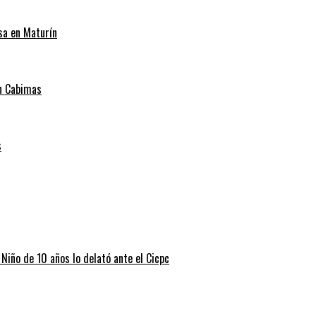
sa en Maturín
en Cabimas
s
 Niño de 10 años lo delató ante el Cicpc