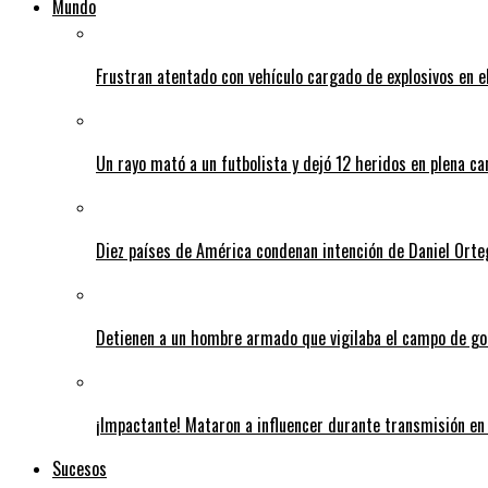
Mundo
Frustran atentado con vehículo cargado de explosivos en 
Un rayo mató a un futbolista y dejó 12 heridos en plena c
Diez países de América condenan intención de Daniel Orte
Detienen a un hombre armado que vigilaba el campo de go
¡Impactante! Mataron a influencer durante transmisión en 
Sucesos