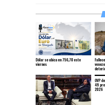
Dólar se ubica en 756,70 este
Fallec
viernes
venezo
deteri
OVP de
49 pres
2026