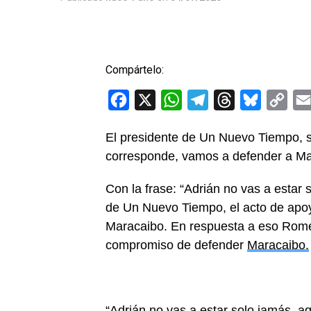
Compártelo:
Facebook
X
WhatsApp
Telegram
Threads
Bluesky
Cop
Link
El presidente de Un Nuevo Tiempo, s
corresponde, vamos a defender a Mara
Con la frase: “Adrián no vas a estar
de Un Nuevo Tiempo, el acto de apoyo
Maracaibo. En respuesta a eso Romero
compromiso de defender
Maracaibo.
“Adrián no vas a estar solo jamás, a