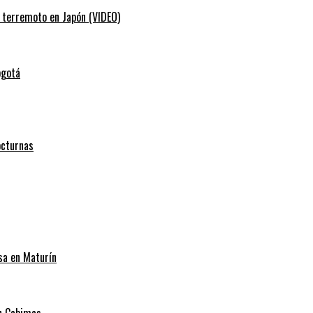
e terremoto en Japón (VIDEO)
ogotá
octurnas
sa en Maturín
en Cabimas