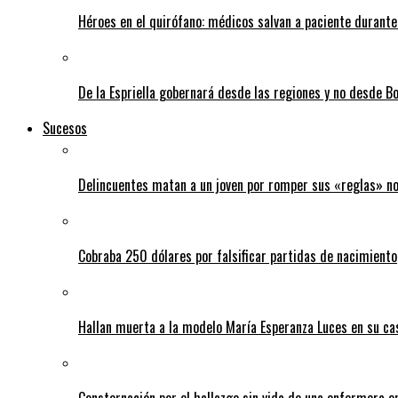
Héroes en el quirófano: médicos salvan a paciente durant
De la Espriella gobernará desde las regiones y no desde B
Sucesos
Delincuentes matan a un joven por romper sus «reglas» n
Cobraba 250 dólares por falsificar partidas de nacimiento
Hallan muerta a la modelo María Esperanza Luces en su ca
Consternación por el hallazgo sin vida de una enfermera 