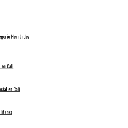
regorio Hernández
 en Cali
cial en Cali
litares