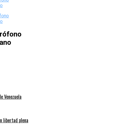
rófono
iano
de Venezuela
n libertad plena