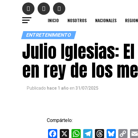
INICIO
NOSOTROS
NACIONALES
REGION
ENTRETENIMIENTO
Julio Iglesias: 
en rey de los m
Publicado
hace 1 año
en
31/07/2025
Compártelo:
Facebook
X
WhatsApp
Telegram
Threads
Bluesky
Cop