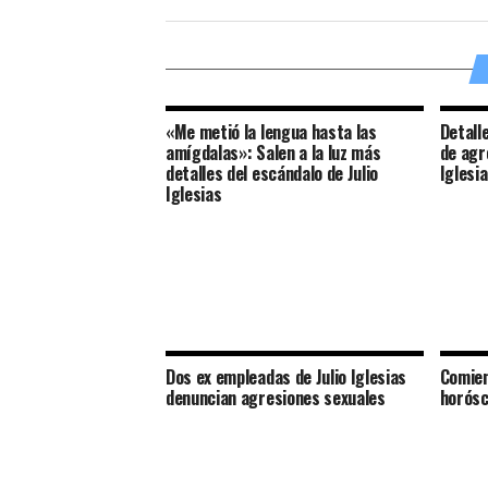
«Me metió la lengua hasta las
Detall
amígdalas»: Salen a la luz más
de agre
detalles del escándalo de Julio
Iglesi
Iglesias
Dos ex empleadas de Julio Iglesias
Comien
denuncian agresiones sexuales
horós