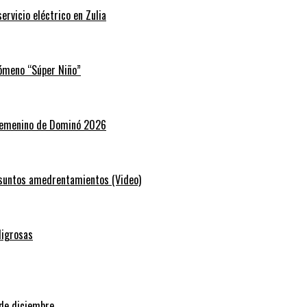
rvicio eléctrico en Zulia
nómeno “Súper Niño”
 Femenino de Dominó 2026
resuntos amedrentamientos (Video)
ligrosas
 de diciembre