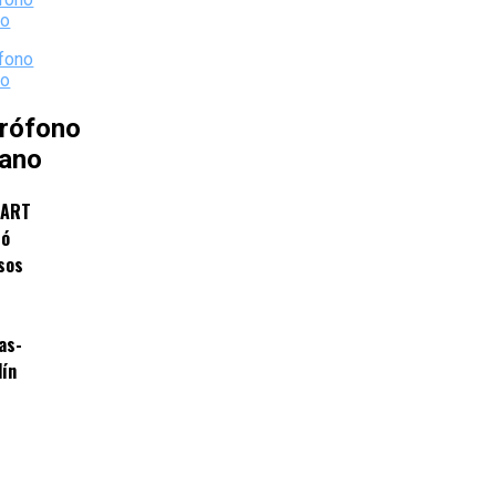
rófono
iano
MART
tó
sos
as-
lín