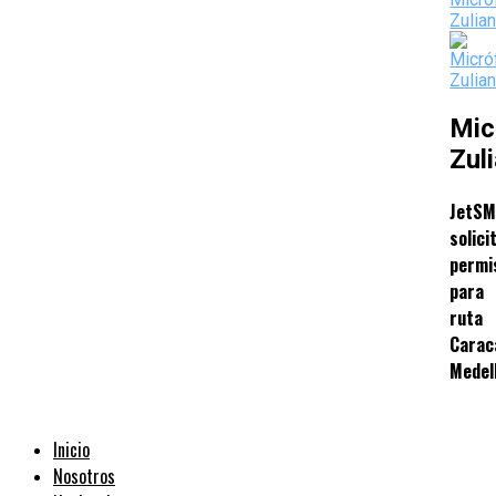
Mic
Zul
JetS
solici
permi
para
ruta
Carac
Medel
Inicio
Nosotros