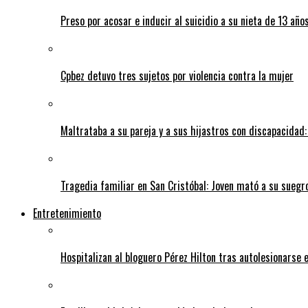
Preso por acosar e inducir al suicidio a su nieta de 13 año
Cpbez detuvo tres sujetos por violencia contra la mujer
Maltrataba a su pareja y a sus hijastros con discapacidad:
Tragedia familiar en San Cristóbal: Joven mató a su suegr
Entretenimiento
Hospitalizan al bloguero Pérez Hilton tras autolesionarse 