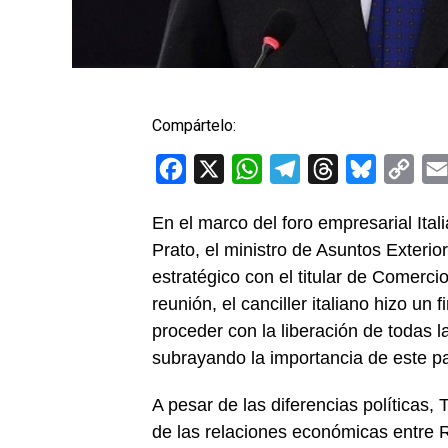
Compártelo:
Facebook
X
WhatsApp
Telegram
Threads
Bluesky
Cop
Link
En el marco del foro empresarial Ital
Prato, el ministro de Asuntos Exterio
estratégico con el titular de Comerci
reunión, el canciller italiano hizo un
proceder con la liberación de todas l
subrayando la importancia de este pas
A pesar de las diferencias políticas, 
de las relaciones económicas entre R