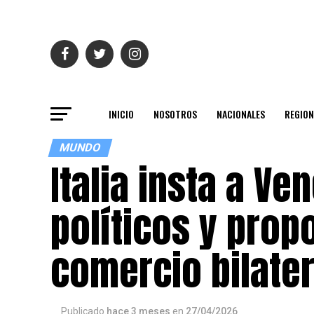
INICIO
NOSOTROS
NACIONALES
REGION
MUNDO
Italia insta a Ve
políticos y prop
comercio bilater
Publicado
hace 3 meses
en
27/04/2026