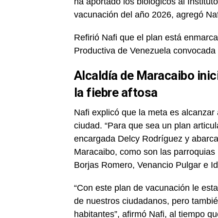
ha aportado los biológicos al Institu
vacunación del año 2026, agregó Naf
Refirió Nafi que el plan está enmarc
Productiva de Venezuela convocada 
Alcaldía de Maracaibo ini
la fiebre aftosa
Nafi explicó que la meta es alcanzar 
ciudad. “Para que sea un plan articu
encargada Delcy Rodríguez y abarcar 
Maracaibo, como son las parroquias 
Borjas Romero, Venancio Pulgar e Id
“Con este plan de vacunación le est
de nuestros ciudadanos, pero tambié
habitantes”, afirmó Nafi, al tiempo q