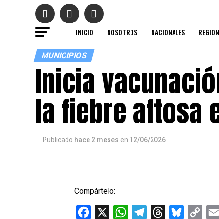
INICIO
NOSOTROS
NACIONALES
REGION
MUNICIPIOS
Inicia vacunació
la fiebre aftosa
Publicado
hace 2 meses
en
12/06/2026
Compártelo:
Facebook
X
WhatsApp
Telegram
Threads
Bluesky
Cop