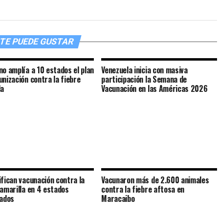
TE PUEDE GUSTAR
no amplía a 10 estados el plan
Venezuela inicia con masiva
unización contra la fiebre
participación la Semana de
la
Vacunación en las Américas 2026
ifican vacunación contra la
Vacunaron más de 2.600 animales
 amarilla en 4 estados
contra la fiebre aftosa en
zados
Maracaibo