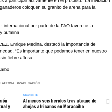
 a participar activamente en el proceso. “La invitación
 ganaderos coloquen su granito de arena para la
vel internacional por parte de la FAO favorece la
y bufalina
CEZ, Enrique Medina, destacó la importancia de
rmedad. “Es importante que podamos tener en nuestro
in fiebre aftosa.
caibo
E AFTOSA
VACUNACIÓN
SIGUIENTE
ción
Al menos seis heridos tras ataque de
tual y
abejas africanas en Maracaibo