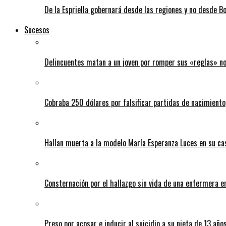
De la Espriella gobernará desde las regiones y no desde B
Sucesos
Delincuentes matan a un joven por romper sus «reglas» n
Cobraba 250 dólares por falsificar partidas de nacimiento
Hallan muerta a la modelo María Esperanza Luces en su ca
Consternación por el hallazgo sin vida de una enfermera 
Preso por acosar e inducir al suicidio a su nieta de 13 año