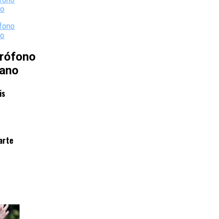
rófono
iano
is
arte