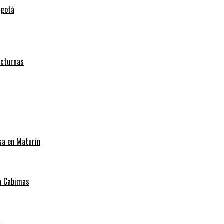
ogotá
octurnas
sa en Maturín
en Cabimas
s