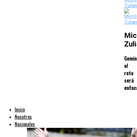
Mic
Zul
Gemin
el
reto
será
enfoc
Inicio
Nosotros
Nacionales