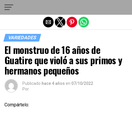
Salir de la versión móvil
VARIEDADES
El monstruo de 16 años de
Guatire que violó a sus primos y
hermanos pequeños
Publicado
hace 4 años
en
07/10/2022
Por
Compártelo: