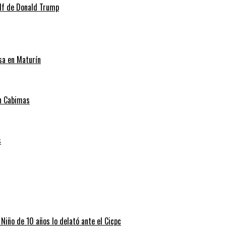
lf de Donald Trump
sa en Maturín
en Cabimas
s
 Niño de 10 años lo delató ante el Cicpc