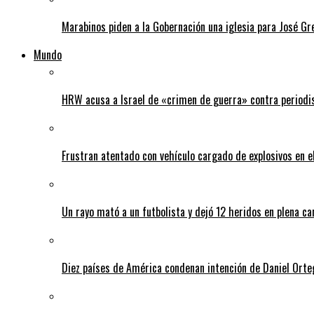
Marabinos piden a la Gobernación una iglesia para José G
Mundo
HRW acusa a Israel de «crimen de guerra» contra periodi
Frustran atentado con vehículo cargado de explosivos en 
Un rayo mató a un futbolista y dejó 12 heridos en plena c
Diez países de América condenan intención de Daniel Orte