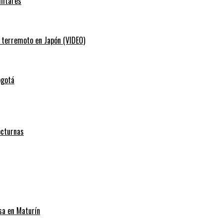
litares
e terremoto en Japón (VIDEO)
ogotá
octurnas
sa en Maturín