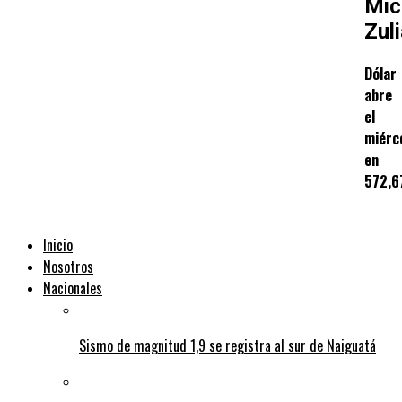
Mic
Zul
Dólar
abre
el
miérc
en
572,6
Inicio
Nosotros
Nacionales
Sismo de magnitud 1,9 se registra al sur de Naiguatá