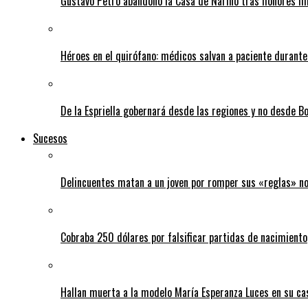
Gustavo Petro abandonó la Casa de Nariño tras honores mi
Héroes en el quirófano: médicos salvan a paciente durant
De la Espriella gobernará desde las regiones y no desde B
Sucesos
Delincuentes matan a un joven por romper sus «reglas» n
Cobraba 250 dólares por falsificar partidas de nacimiento
Hallan muerta a la modelo María Esperanza Luces en su ca