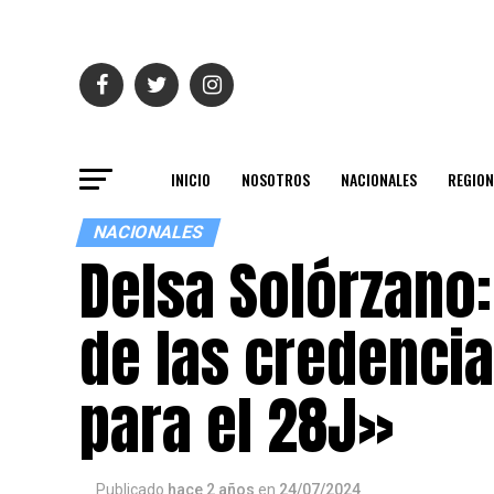
INICIO
NOSOTROS
NACIONALES
REGION
NACIONALES
Delsa Solórzano
de las credencia
para el 28J»
Publicado
hace 2 años
en
24/07/2024