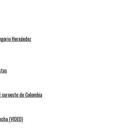
regorio Hernández
stas
el suroeste de Colombia
ancha (VIDEO)