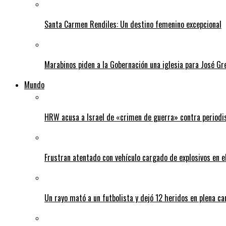
Santa Carmen Rendiles: Un destino femenino excepcional
Marabinos piden a la Gobernación una iglesia para José G
Mundo
HRW acusa a Israel de «crimen de guerra» contra periodi
Frustran atentado con vehículo cargado de explosivos en 
Un rayo mató a un futbolista y dejó 12 heridos en plena c