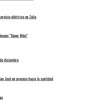
rvicio eléctrico en Zulia
nómeno “Súper Niño”
 de diciembre
San José en proceso hacia la santidad
es