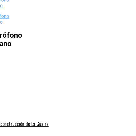
rófono
iano
econstrucción de La Guaira