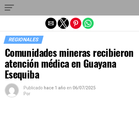
Salir de la versión móvil
REGIONALES
Comunidades mineras recibieron
atención médica en Guayana
Esequiba
Publicado
hace 1 año
en
06/07/2025
Por